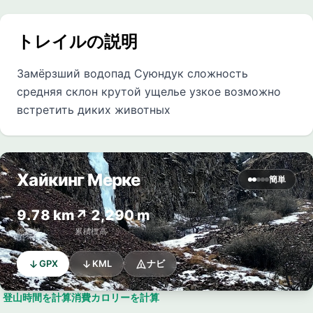
トレイルの説明
Замёрзший водопад Суюндук сложность
средняя склон крутой ущелье узкое возможно
встретить диких животных
Хайкинг Мерке
簡単
9.78 km
↗ 2,290 m
総距離
累積標高
GPX
KML
ナビ
登山時間を計算
消費カロリーを計算