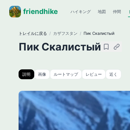
friendhike
ハイキング
地図
仲間
トレイルに戻る
/
カザフスタン
/
Пик Скалистый
Пик Скалистый
保存
リンク
説明
画像
ルートマップ
レビュー
近く