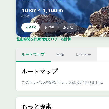
10 km
↗ 1,100 m
総距離
累積標高
GPX
KML
ナビ
登山時間を計算
消費カロリーを計算
ルートマップ
画像
レビュー
ルートマップ
このトレイルのGPSトラックはまだありません
もっと探索