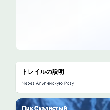
トレイルの説明
Через Альпийскую Розу
Пик Скалистый